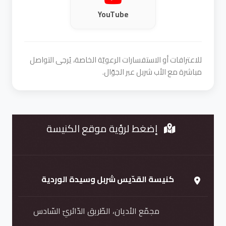
YouTube
للاعترافات أو الاستفسارات الرعويّة الخاصة، يُرجى التواصل
مباشرة مع الأب شربل عبر الجوّال.
إضغط لرؤية موقع الكنيسة
كنيسة القدّيس شربل وسيدة الوردية
مجمّع الأديان، الطّريق الدّائريّ السّادس